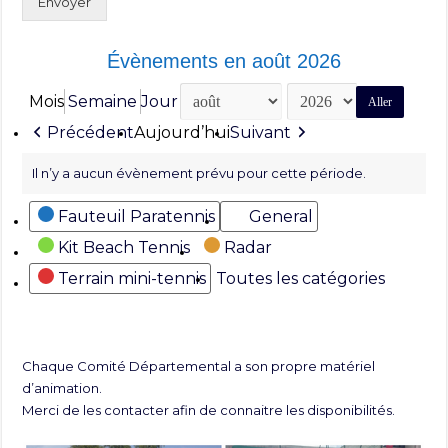
Envoyer
Évènements en août 2026
Mois
Semaine
Jour
Mois
Année
Précédent
Aujourd’hui
Suivant
Il n’y a aucun évènement prévu pour cette période.
Catégories
Fauteuil Paratennis
General
Kit Beach Tennis
Radar
Terrain mini-tennis
Toutes les catégories
Chaque Comité Départemental a son propre matériel
d’animation.
Merci de les contacter afin de connaitre les disponibilités.