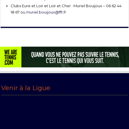
Clubs Eure et Loir et Loir et Cher : Muriel Bouijoux – 06 62 44
18 67 ou
muriel.bouijoux@fft.fr
Venir à la Ligue