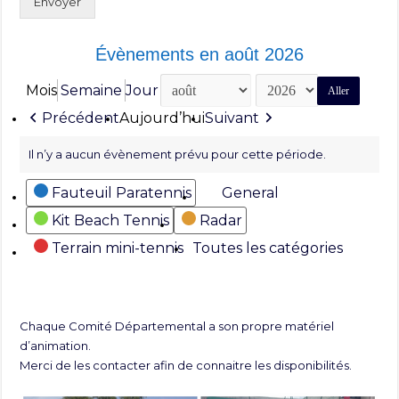
Envoyer
Évènements en août 2026
Mois
Semaine
Jour
Mois
Année
Précédent
Aujourd’hui
Suivant
Il n’y a aucun évènement prévu pour cette période.
Catégories
Fauteuil Paratennis
General
Kit Beach Tennis
Radar
Terrain mini-tennis
Toutes les catégories
Chaque Comité Départemental a son propre matériel
d’animation.
Merci de les contacter afin de connaitre les disponibilités.