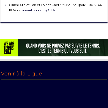
Clubs Eure et Loir et Loir et Cher : Muriel Bouijoux – 06 62 44
18 67 ou
muriel.bouijoux@fft.fr
Venir à la Ligue