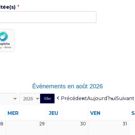
itée(s)
*
Évènements en août 2026
Précédent
Aujourd’hui
Suivant
MERCREDI
JEUDI
VENDREDI
MER
JEU
VEN
28
29
30
31
28
29
30
31
juillet
juillet
juillet
juill