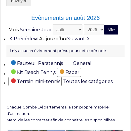
Envoyer
Évènements en août 2026
Mois
Semaine
Jour
Mois
Année
Précédent
Aujourd’hui
Suivant
Il n’y a aucun évènement prévu pour cette période.
Catégories
Fauteuil Paratennis
General
Kit Beach Tennis
Radar
Terrain mini-tennis
Toutes les catégories
Chaque Comité Départemental a son propre matériel
d’animation.
Merci de les contacter afin de connaitre les disponibilités.