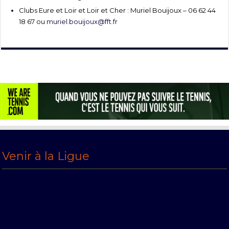
Clubs Eure et Loir et Loir et Cher : Muriel Bouijoux – 06 62 44
18 67 ou
muriel.bouijoux@fft.fr
Venir à la Ligue