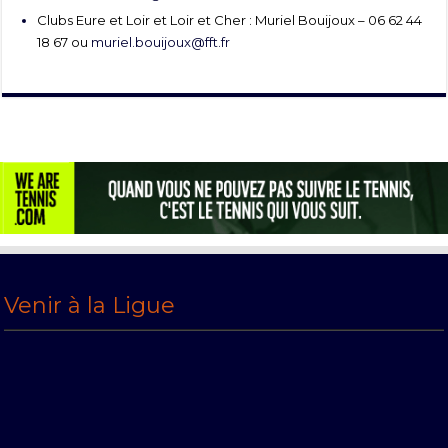
Clubs Eure et Loir et Loir et Cher : Muriel Bouijoux – 06 62 44
18 67 ou
muriel.bouijoux@fft.fr
Venir à la Ligue