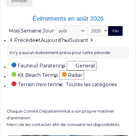
Envoyer
Évènements en août 2026
Mois
Semaine
Jour
Mois
Année
Précédent
Aujourd’hui
Suivant
Il n’y a aucun évènement prévu pour cette période.
Catégories
Fauteuil Paratennis
General
Kit Beach Tennis
Radar
Terrain mini-tennis
Toutes les catégories
Chaque Comité Départemental a son propre matériel
d’animation.
Merci de les contacter afin de connaitre les disponibilités.