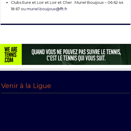
Clubs Eure et Loir et Loir et Cher : Muriel Bouijoux – 06 62 44
18 67 ou
muriel.bouijoux@fft.fr
Venir à la Ligue