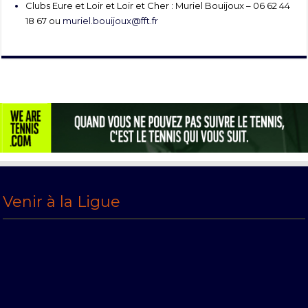
Clubs Eure et Loir et Loir et Cher : Muriel Bouijoux – 06 62 44
18 67 ou
muriel.bouijoux@fft.fr
Venir à la Ligue