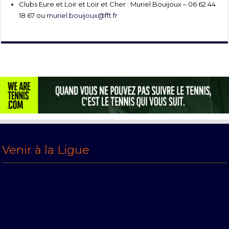
Clubs Eure et Loir et Loir et Cher : Muriel Bouijoux – 06 62 44
18 67 ou
muriel.bouijoux@fft.fr
Venir à la Ligue