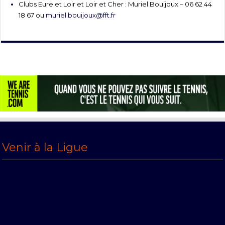
Clubs Eure et Loir et Loir et Cher : Muriel Bouijoux – 06 62 44
18 67 ou
muriel.bouijoux@fft.fr
Venir à la Ligue