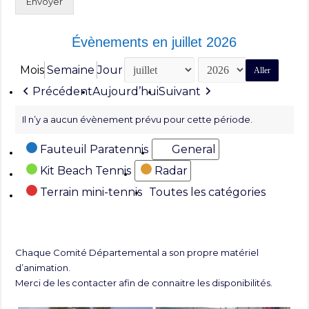
Envoyer
Évènements en juillet 2026
Mois
Semaine
Jour
Mois
Année
Précédent
Aujourd’hui
Suivant
Il n’y a aucun évènement prévu pour cette période.
Catégories
Fauteuil Paratennis
General
Kit Beach Tennis
Radar
Terrain mini-tennis
Toutes les catégories
Chaque Comité Départemental a son propre matériel
d’animation.
Merci de les contacter afin de connaitre les disponibilités.