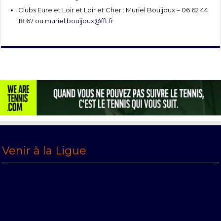
Clubs Eure et Loir et Loir et Cher : Muriel Bouijoux – 06 62 44
18 67 ou
muriel.bouijoux@fft.fr
Venir à la Ligue