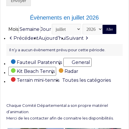
Envoyer
Évènements en juillet 2026
Mois
Semaine
Jour
Mois
Année
Précédent
Aujourd’hui
Suivant
Il n’y a aucun évènement prévu pour cette période.
Catégories
Fauteuil Paratennis
General
Kit Beach Tennis
Radar
Terrain mini-tennis
Toutes les catégories
Chaque Comité Départemental a son propre matériel
d’animation.
Merci de les contacter afin de connaitre les disponibilités.