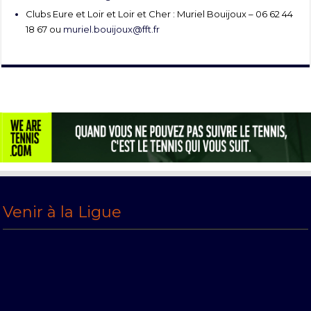
Clubs Eure et Loir et Loir et Cher : Muriel Bouijoux – 06 62 44
18 67 ou
muriel.bouijoux@fft.fr
Venir à la Ligue