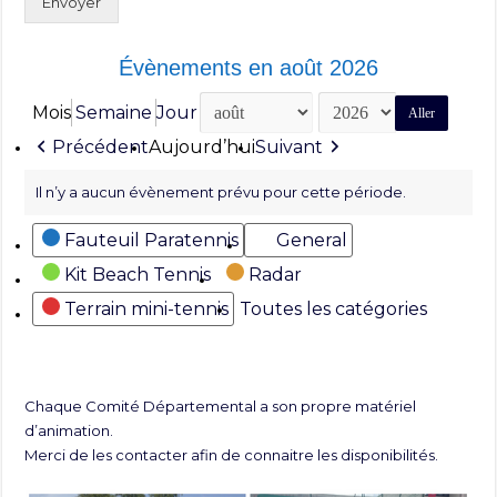
Envoyer
Évènements en août 2026
Mois
Semaine
Jour
Mois
Année
Précédent
Aujourd’hui
Suivant
Il n’y a aucun évènement prévu pour cette période.
Catégories
Fauteuil Paratennis
General
Kit Beach Tennis
Radar
Terrain mini-tennis
Toutes les catégories
Chaque Comité Départemental a son propre matériel
d’animation.
Merci de les contacter afin de connaitre les disponibilités.