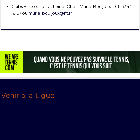
Clubs Eure et Loir et Loir et Cher : Muriel Bouijoux – 06 62 44
18 67 ou
muriel.bouijoux@fft.fr
Venir à la Ligue