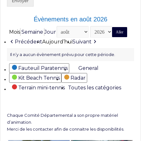
Envoyer
Évènements en août 2026
Mois
Semaine
Jour
Mois
Année
Précédent
Aujourd’hui
Suivant
Il n’y a aucun évènement prévu pour cette période.
Catégories
Fauteuil Paratennis
General
Kit Beach Tennis
Radar
Terrain mini-tennis
Toutes les catégories
Chaque Comité Départemental a son propre matériel
d’animation.
Merci de les contacter afin de connaitre les disponibilités.