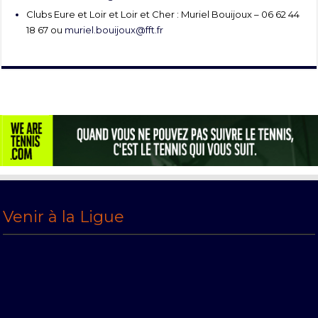
Clubs Eure et Loir et Loir et Cher : Muriel Bouijoux – 06 62 44
18 67 ou
muriel.bouijoux@fft.fr
Venir à la Ligue