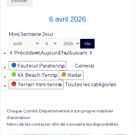
Envoyer
6 avril 2026
Mois
Semaine
Jour
Mois
Jour
Année
Précédent
Aujourd’hui
Suivant
Catégories
Fauteuil Paratennis
General
Kit Beach Tennis
Radar
Terrain mini-tennis
Toutes les catégories
Chaque Comité Départemental a son propre matériel
d’animation.
Merci de les contacter afin de connaitre les disponibilités.