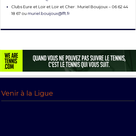
Clubs Eure et Loir et Loir et Cher : Muriel Bouijoux – 06 62 44
18 67 ou
muriel.bouijoux@fft.fr
Venir à la Ligue