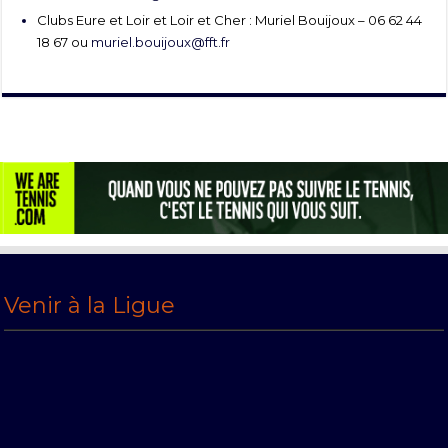
Clubs Eure et Loir et Loir et Cher : Muriel Bouijoux – 06 62 44
18 67 ou
muriel.bouijoux@fft.fr
Venir à la Ligue