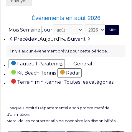
Envoyer
Évènements en août 2026
Mois
Semaine
Jour
Mois
Année
Précédent
Aujourd’hui
Suivant
Il n’y a aucun évènement prévu pour cette période.
Catégories
Fauteuil Paratennis
General
Kit Beach Tennis
Radar
Terrain mini-tennis
Toutes les catégories
Chaque Comité Départemental a son propre matériel
d’animation.
Merci de les contacter afin de connaitre les disponibilités.