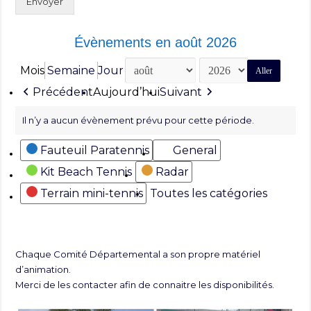
Envoyer
Évènements en août 2026
Mois
Semaine
Jour
Mois
Année
Précédent
Aujourd’hui
Suivant
Il n’y a aucun évènement prévu pour cette période.
Catégories
Fauteuil Paratennis
General
Kit Beach Tennis
Radar
Terrain mini-tennis
Toutes les catégories
Chaque Comité Départemental a son propre matériel
d’animation.
Merci de les contacter afin de connaitre les disponibilités.