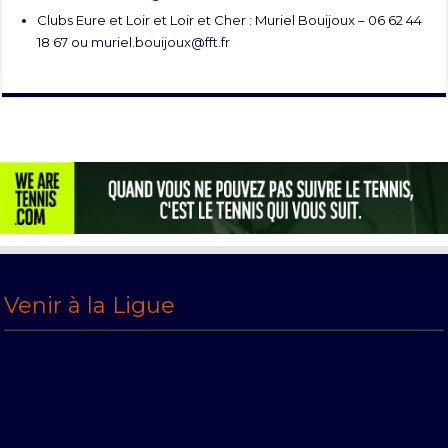
Clubs Eure et Loir et Loir et Cher : Muriel Bouijoux – 06 62 44
18 67 ou
muriel.bouijoux@fft.fr
Venir à la Ligue