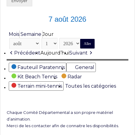
Envoyer
7 août 2026
Mois
Semaine
Jour
Mois
Jour
Année
Précédent
Aujourd’hui
Suivant
Catégories
Fauteuil Paratennis
General
Kit Beach Tennis
Radar
Terrain mini-tennis
Toutes les catégories
Chaque Comité Départemental a son propre matériel
d’animation.
Merci de les contacter afin de connaitre les disponibilités.