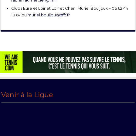
fabien.aumercier@fft.fr
Clubs Eure et Loir et Loir et Cher : Muriel Bouijoux – 06 62 44
18 67 ou
muriel.bouijoux@fft.fr
Venir à la Ligue