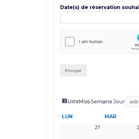
Date(s) de réservation souha
Envoyer
Vue
Liste
Mois
Semaine
Jour
Mois
Année
en
LUNDI
MARDI
LUN
MAR
27
27
juillet