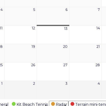
2026
2026
2026
202
4
5
6
7
4
5
6
7
août
août
août
aoû
2026
2026
2026
202
11
12
14
11
12
14
13
13
août
août
aoû
août
2026
2026
202
2026
18
19
20
21
18
19
20
21
août
août
août
aoû
2026
2026
2026
202
25
26
27
28
25
26
27
28
août
août
août
aoû
2026
2026
2026
202
1
2
3
4
1
2
3
4
septembre
septembre
septembre
sep
2026
2026
2026
202
eral
Kit Beach Tennis
Radar
Terrain mini-ten