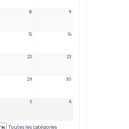
6
2026
2026
8
9
8
9
t
août
août
6
2026
2026
15
16
15
16
t
août
août
6
2026
2026
22
23
22
23
t
août
août
6
2026
2026
29
30
29
30
t
août
août
6
2026
2026
5
6
5
6
tembre
septembre
septembre
6
2026
2026
nis
Toutes les catégories