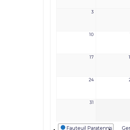
2026
3
3
août
2026
10
10
août
2026
17
17
août
2026
24
24
août
2026
31
31
août
2026
Catégories
Fauteuil Paratennis
Gen