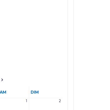
SAMEDI
DIMANCHE
SAM
DIM
1
2
1
2
et
août
août