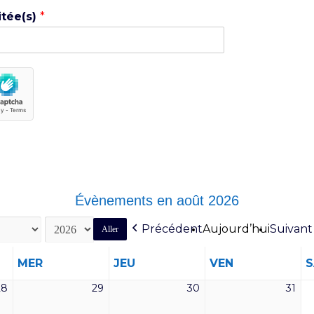
itée(s)
*
Évènements en août 2026
Précédent
Aujourd’hui
Suivant
MERCREDI
JEUDI
VENDREDI
MER
JEU
VEN
28
29
30
31
28
29
30
31
juillet
juillet
juillet
juill