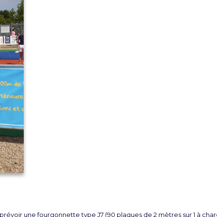
, prévoir une fourgonnette type J7 (90 plaques de 2 mètres sur 1 à char