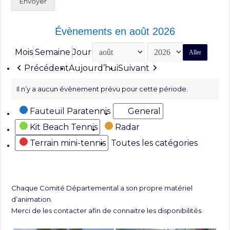
Envoyer
Évènements en août 2026
Mois
Semaine
Jour
Mois
Année
Précédent
Aujourd’hui
Suivant
Il n’y a aucun évènement prévu pour cette période.
Catégories
Fauteuil Paratennis
General
Kit Beach Tennis
Radar
Terrain mini-tennis
Toutes les catégories
Chaque Comité Départemental a son propre matériel
d’animation.
Merci de les contacter afin de connaitre les disponibilités.