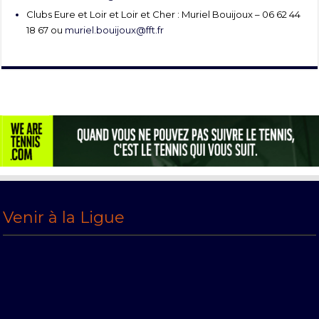
Clubs Eure et Loir et Loir et Cher : Muriel Bouijoux – 06 62 44
18 67 ou
muriel.bouijoux@fft.fr
Venir à la Ligue